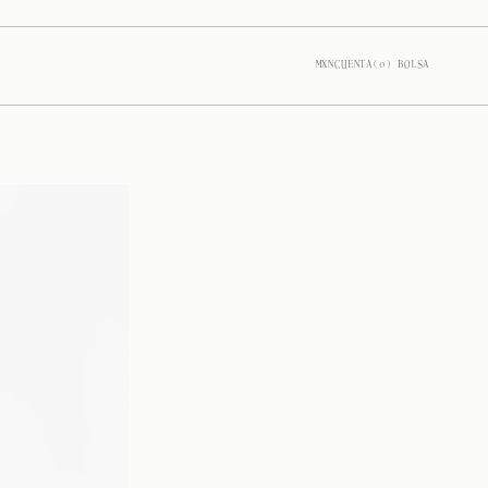
MXN
CUENTA
(
0
) BOLSA