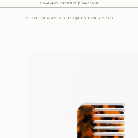
ENVÍOS GRATIS A PARTIR DE $1,100.00 MXN
PRODUCTOS
JOURNAL
NUESTRO ENFOQUE
TESTIMONIO
REWARDS