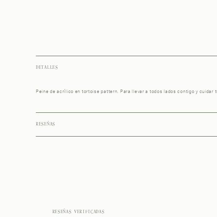
DETALLES
Peine de acrílico en tortoise pattern. Para llevar a todos lados contigo y cuidar 
RESEÑAS
RESEÑAS VERIFICADAS