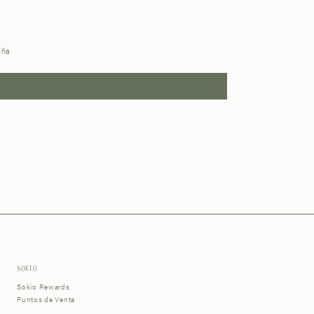
eña
SOKIO
Sokio Rewards
Puntos de Venta